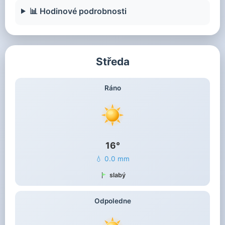
📊 Hodinové podrobnosti
Středa
Ráno
16°
💧 0.0 mm
slabý
Odpoledne