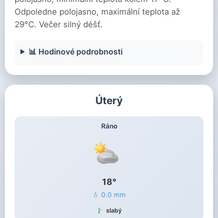
Odpoledne polojasno, maximální teplota až
29°C. Večer silný déšť.
📊 Hodinové podrobnosti
Úterý
Ráno
18°
💧 0.0 mm
slabý