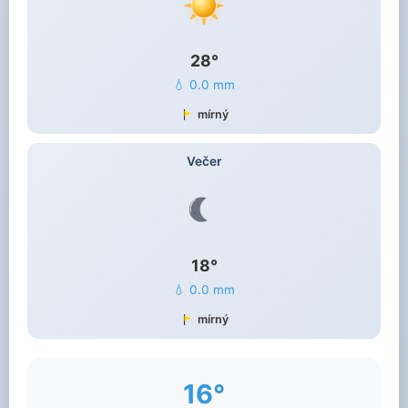
28°
💧 0.0 mm
mírný
Večer
18°
💧 0.0 mm
mírný
16°