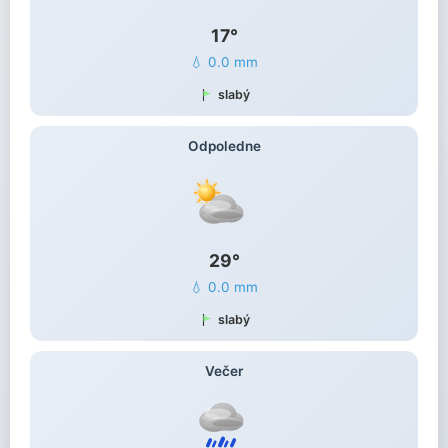
17°
💧 0.0 mm
slabý
Odpoledne
29°
💧 0.0 mm
slabý
Večer