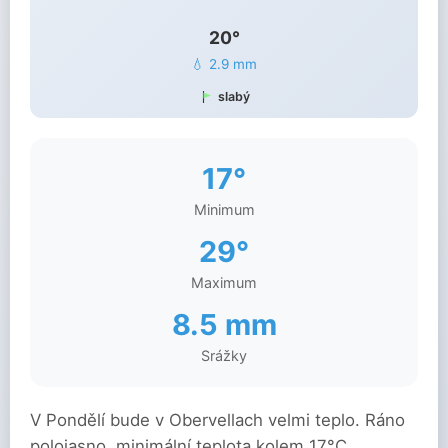
20°
💧 2.9 mm
slabý
17°
Minimum
29°
Maximum
8.5 mm
Srážky
V Pondělí bude v Obervellach velmi teplo. Ráno
polojasno, minimální teplota kolem 17°C.