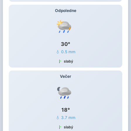
Odpoledne
30°
💧 0.5 mm
slabý
Večer
18°
💧 3.7 mm
slabý