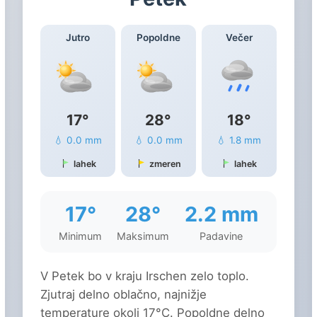
Jutro
Popoldne
Večer
17°
28°
18°
💧 0.0 mm
💧 0.0 mm
💧 1.8 mm
lahek
zmeren
lahek
17°
28°
2.2 mm
Minimum
Maksimum
Padavine
V Petek bo v kraju Irschen zelo toplo.
Zjutraj delno oblačno, najnižje
temperature okoli 17°C. Popoldne delno