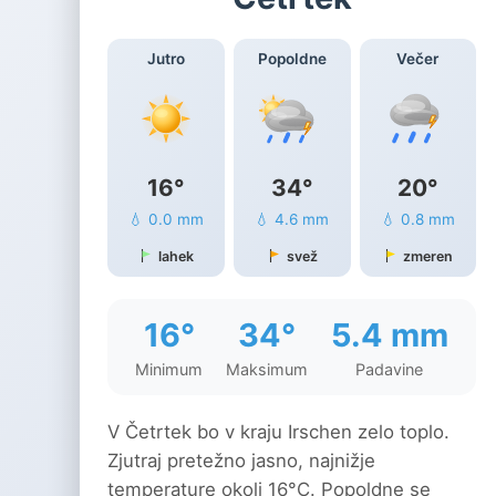
Jutro
Popoldne
Večer
16°
34°
20°
💧 0.0 mm
💧 4.6 mm
💧 0.8 mm
lahek
svež
zmeren
16°
34°
5.4 mm
Minimum
Maksimum
Padavine
V Četrtek bo v kraju Irschen zelo toplo.
Zjutraj pretežno jasno, najnižje
temperature okoli 16°C. Popoldne se