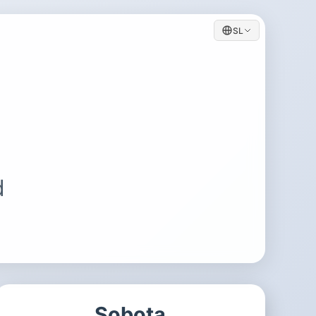
SL
d
Sobota