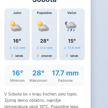
Jutro
Popoldne
Večer
16°
28°
15°
💧 0.0 mm
💧 0.0 mm
💧 17.4 mm
lahek
zmeren
lahek
16°
28°
17.7 mm
Minimum
Maksimum
Padavine
V Sobota bo v kraju Irschen zelo toplo.
Zjutraj delno oblačno, najnižje
temperature okoli 16°C. Popoldne lepo