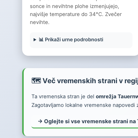
sonce in nevihtne plohe izmenjujejo,
najvišje temperature do 34°C. Zvečer
nevihte.
📊 Prikaži urne podrobnosti
🗺️ Več vremenskih strani v regij
Ta vremenska stran je del
omrežja Tauern
Zagotavljamo lokalne vremenske napovedi z
→ Oglejte si vse vremenske strani na