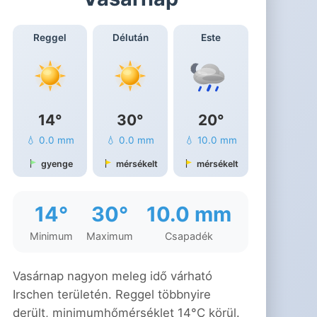
Reggel
Délután
Este
14°
30°
20°
💧 0.0 mm
💧 0.0 mm
💧 10.0 mm
gyenge
mérsékelt
mérsékelt
14°
30°
10.0 mm
Minimum
Maximum
Csapadék
Vasárnap nagyon meleg idő várható
Irschen területén. Reggel többnyire
derült, minimumhőmérséklet 14°C körül.