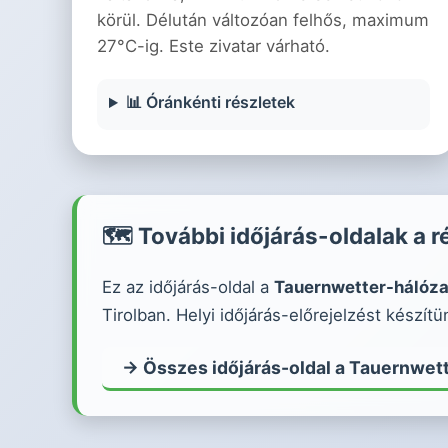
körül. Délután változóan felhős, maximum
27°C-ig. Este zivatar várható.
📊 Óránkénti részletek
🗺️ További időjárás-oldalak a 
Ez az időjárás-oldal a
Tauernwetter-hálóza
Tirolban. Helyi időjárás-előrejelzést kész
→ Összes időjárás-oldal a Tauernwett