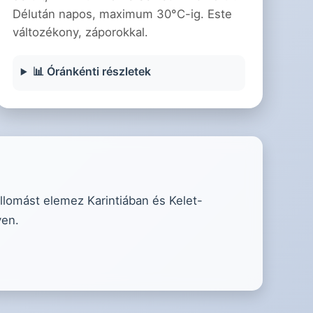
Délután napos, maximum 30°C-ig. Este
változékony, záporokkal.
📊 Óránkénti részletek
llomást elemez Karintiában és Kelet-
yen.