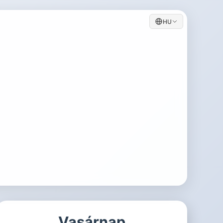
HU
Vasárnap