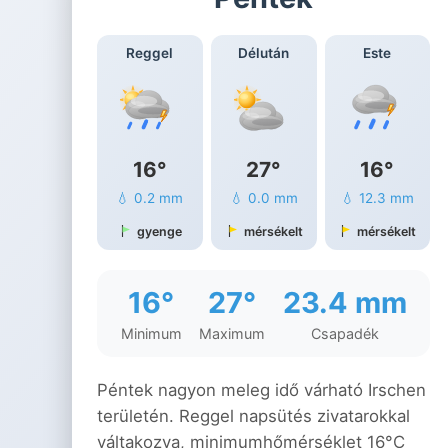
Reggel
Délután
Este
16°
27°
16°
💧 0.2 mm
💧 0.0 mm
💧 12.3 mm
gyenge
mérsékelt
mérsékelt
16°
27°
23.4 mm
Minimum
Maximum
Csapadék
Péntek nagyon meleg idő várható Irschen
területén. Reggel napsütés zivatarokkal
váltakozva, minimumhőmérséklet 16°C