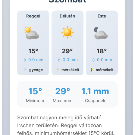
Reggel
Délután
Este
15°
29°
18°
💧 0.0 mm
💧 0.0 mm
💧 0.0 mm
gyenge
mérsékelt
mérsékelt
15°
29°
1.1 mm
Minimum
Maximum
Csapadék
Szombat nagyon meleg idő várható
Irschen területén. Reggel változóan
felhős, minimumhőmérséklet 15°C körül.