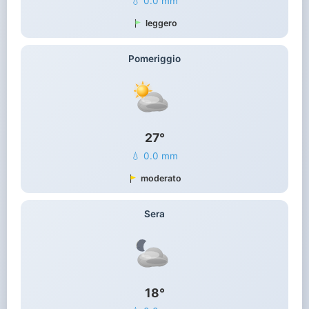
💧 0.0 mm
leggero
Pomeriggio
27°
💧 0.0 mm
moderato
Sera
18°