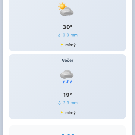
30°
💧 0.0 mm
mírný
Večer
19°
💧 2.3 mm
mírný