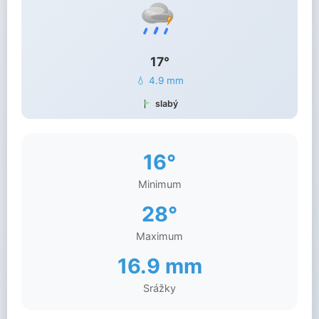
17°
💧 4.9 mm
slabý
16°
Minimum
28°
Maximum
16.9 mm
Srážky