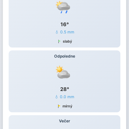
16°
💧 0.5 mm
slabý
Odpoledne
28°
💧 0.0 mm
mírný
Večer