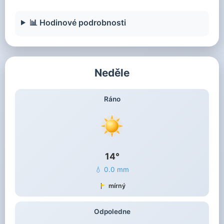
📊 Hodinové podrobnosti
Neděle
Ráno
14°
💧 0.0 mm
mírný
Odpoledne