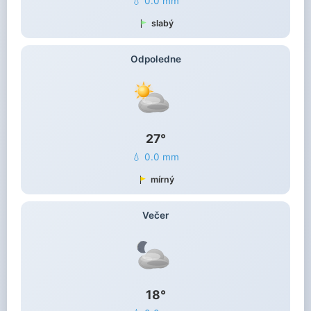
💧 0.0 mm
slabý
Odpoledne
27°
💧 0.0 mm
mírný
Večer
18°