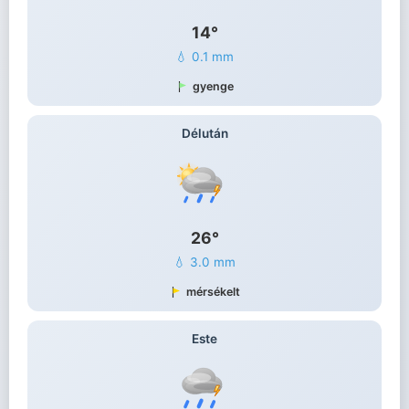
14°
💧 0.1 mm
gyenge
Délután
26°
💧 3.0 mm
mérsékelt
Este