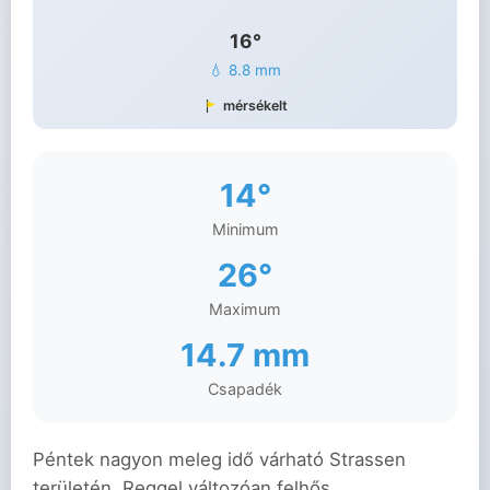
16°
💧 8.8 mm
mérsékelt
14°
Minimum
26°
Maximum
14.7 mm
Csapadék
Péntek nagyon meleg idő várható Strassen
területén. Reggel változóan felhős,