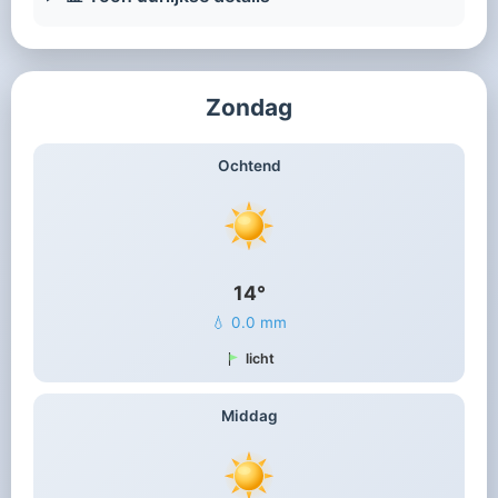
Zondag
Ochtend
14°
💧 0.0 mm
licht
Middag