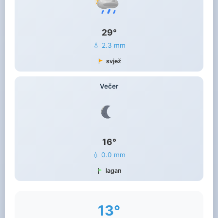
29°
💧 2.3 mm
svjež
Večer
16°
💧 0.0 mm
lagan
13°