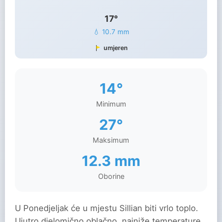
17°
💧 10.7 mm
umjeren
14°
Minimum
27°
Maksimum
12.3 mm
Oborine
U Ponedjeljak će u mjestu Sillian biti vrlo toplo.
Ujutro djelomično oblačno, najniže temperature