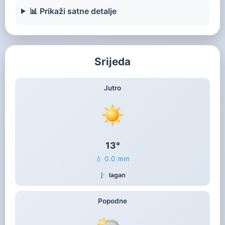
📊 Prikaži satne detalje
Srijeda
Jutro
13°
💧 0.0 mm
lagan
Popodne