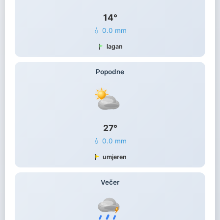
14°
💧 0.0 mm
lagan
Popodne
27°
💧 0.0 mm
umjeren
Večer