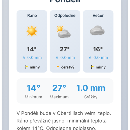
Ráno
Odpoledne
Večer
14°
27°
16°
💧 0.0 mm
💧 0.0 mm
💧 0.0 mm
mírný
čerstvý
mírný
14°
27°
1.0 mm
Minimum
Maximum
Srážky
V Pondělí bude v Obertilliach velmi teplo.
Ráno převážně jasno, minimální teplota
kolem 14°C. Odpoledne polojasno,