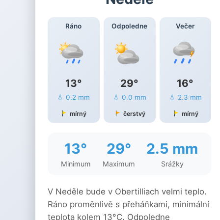
Ráno
Odpoledne
Večer
13°
29°
16°
💧 0.2 mm
💧 0.0 mm
💧 2.3 mm
mírný
čerstvý
mírný
13°
29°
2.5 mm
Minimum
Maximum
Srážky
V Neděle bude v Obertilliach velmi teplo.
Ráno proměnlivě s přeháňkami, minimální
teplota kolem 13°C. Odpoledne