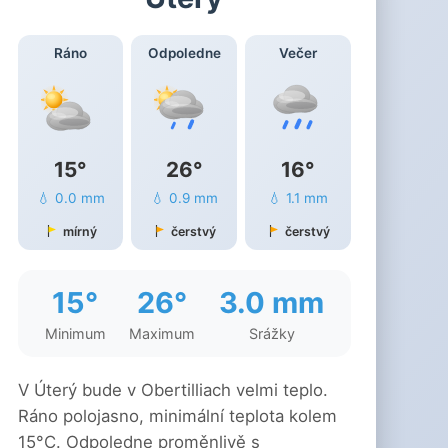
Ráno
Odpoledne
Večer
15°
26°
16°
💧 0.0 mm
💧 0.9 mm
💧 1.1 mm
mírný
čerstvý
čerstvý
15°
26°
3.0 mm
Minimum
Maximum
Srážky
V Úterý bude v Obertilliach velmi teplo.
Ráno polojasno, minimální teplota kolem
15°C. Odpoledne proměnlivě s