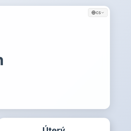
CS
h
Úterý