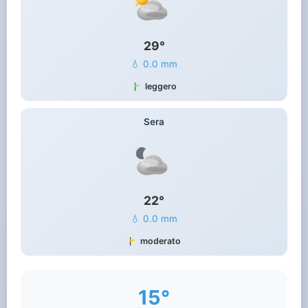
29°
💧 0.0 mm
leggero
Sera
22°
💧 0.0 mm
moderato
15°