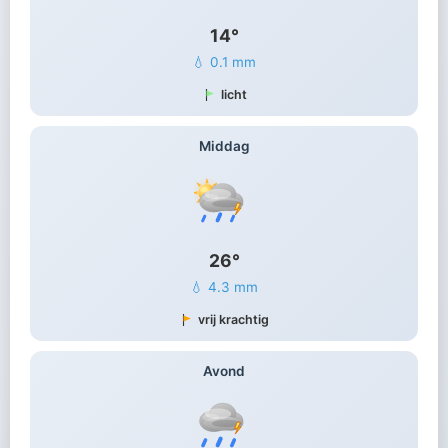
14°
💧 0.1 mm
licht
Middag
26°
💧 4.3 mm
vrij krachtig
Avond