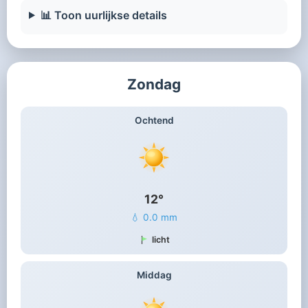
📊 Toon uurlijkse details
Zondag
Ochtend
12°
💧 0.0 mm
licht
Middag