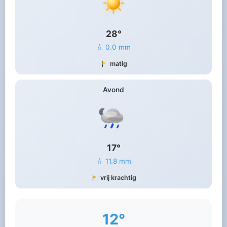
28°
💧 0.0 mm
matig
Avond
17°
💧 11.8 mm
vrij krachtig
12°