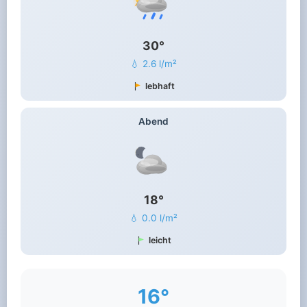
30°
💧 2.6 l/m²
lebhaft
Abend
18°
💧 0.0 l/m²
leicht
16°