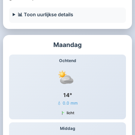
📊 Toon uurlijkse details
Maandag
Ochtend
14°
💧 0.0 mm
licht
Middag