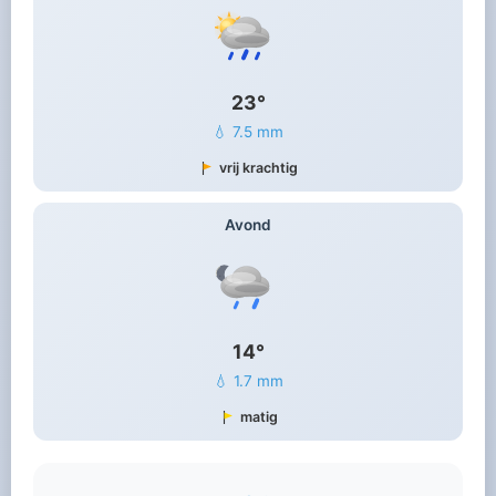
23°
💧 7.5 mm
vrij krachtig
Avond
14°
💧 1.7 mm
matig