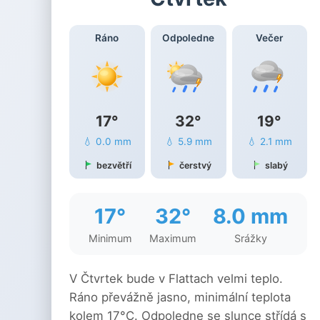
Ráno
Odpoledne
Večer
17°
32°
19°
💧 0.0 mm
💧 5.9 mm
💧 2.1 mm
bezvětří
čerstvý
slabý
17°
32°
8.0 mm
Minimum
Maximum
Srážky
V Čtvrtek bude v Flattach velmi teplo.
Ráno převážně jasno, minimální teplota
kolem 17°C. Odpoledne se slunce střídá s