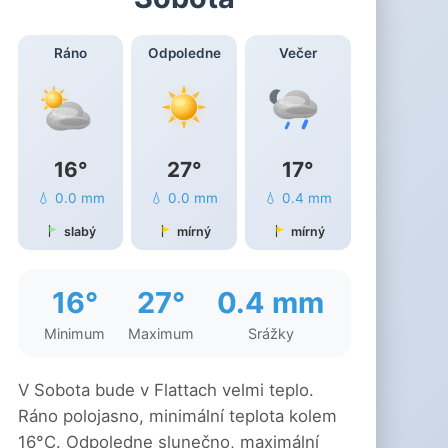
Ráno
Odpoledne
Večer
16°
27°
17°
💧 0.0 mm
💧 0.0 mm
💧 0.4 mm
slabý
mírný
mírný
16°
27°
0.4 mm
Minimum
Maximum
Srážky
V Sobota bude v Flattach velmi teplo.
Ráno polojasno, minimální teplota kolem
16°C. Odpoledne slunečno, maximální