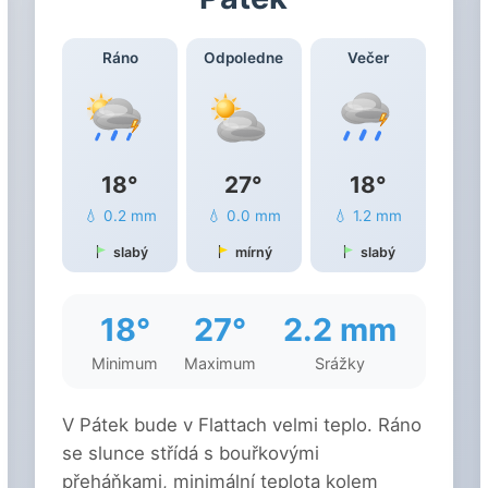
Ráno
Odpoledne
Večer
18°
27°
18°
💧 0.2 mm
💧 0.0 mm
💧 1.2 mm
slabý
mírný
slabý
18°
27°
2.2 mm
Minimum
Maximum
Srážky
V Pátek bude v Flattach velmi teplo. Ráno
se slunce střídá s bouřkovými
přeháňkami, minimální teplota kolem