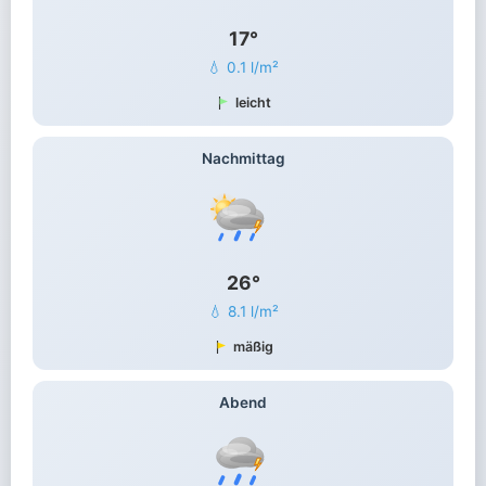
17°
💧 0.1 l/m²
leicht
Nachmittag
26°
💧 8.1 l/m²
mäßig
Abend