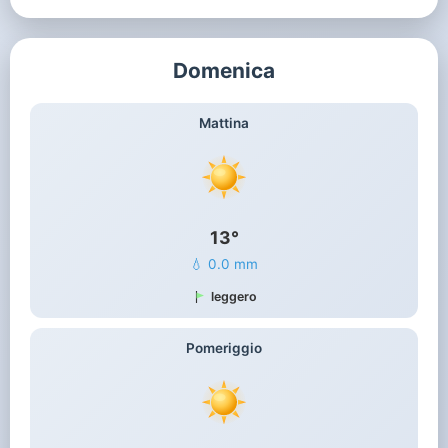
Domenica
Mattina
13°
💧 0.0 mm
leggero
Pomeriggio