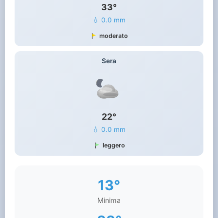
33°
💧 0.0 mm
moderato
Sera
22°
💧 0.0 mm
leggero
13°
Minima