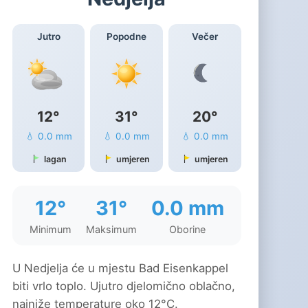
Jutro
Popodne
Večer
12°
31°
20°
💧 0.0 mm
💧 0.0 mm
💧 0.0 mm
lagan
umjeren
umjeren
12°
31°
0.0 mm
Minimum
Maksimum
Oborine
U Nedjelja će u mjestu Bad Eisenkappel
biti vrlo toplo. Ujutro djelomično oblačno,
najniže temperature oko 12°C.