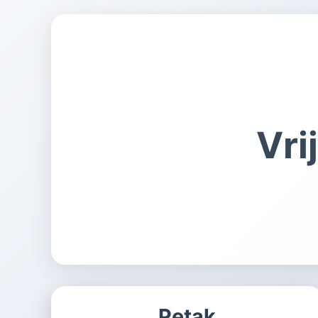
Vri
Petak