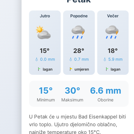
Jutro
Popodne
Večer
15°
28°
18°
💧 0.0 mm
💧 0.7 mm
💧 5.9 mm
lagan
umjeren
lagan
15°
30°
6.6 mm
Minimum
Maksimum
Oborine
U Petak će u mjestu Bad Eisenkappel biti
vrlo toplo. Ujutro djelomično oblačno,
najniže temperature oko 15°C.