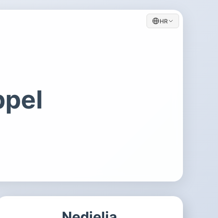
HR
ppel
Nedjelja