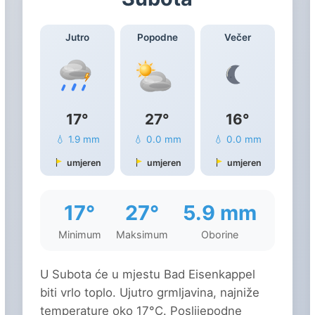
Jutro
Popodne
Večer
17°
27°
16°
💧 1.9 mm
💧 0.0 mm
💧 0.0 mm
umjeren
umjeren
umjeren
17°
27°
5.9 mm
Minimum
Maksimum
Oborine
U Subota će u mjestu Bad Eisenkappel
biti vrlo toplo. Ujutro grmljavina, najniže
temperature oko 17°C. Poslijepodne