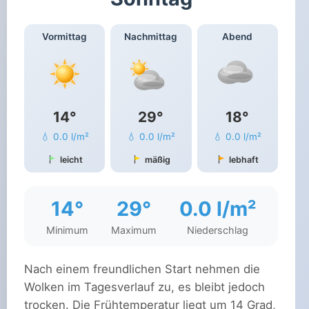
Vormittag
Nachmittag
Abend
14°
29°
18°
💧 0.0 l/m²
💧 0.0 l/m²
💧 0.0 l/m²
leicht
mäßig
lebhaft
14°
29°
0.0 l/m²
Minimum
Maximum
Niederschlag
Nach einem freundlichen Start nehmen die
Wolken im Tagesverlauf zu, es bleibt jedoch
trocken. Die Frühtemperatur liegt um 14 Grad,