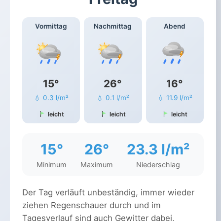
Vormittag
Nachmittag
Abend
15°
26°
16°
💧 0.3 l/m²
💧 0.1 l/m²
💧 11.9 l/m²
leicht
leicht
leicht
15°
26°
23.3 l/m²
Minimum
Maximum
Niederschlag
Der Tag verläuft unbeständig, immer wieder
ziehen Regenschauer durch und im
Tagesverlauf sind auch Gewitter dabei,