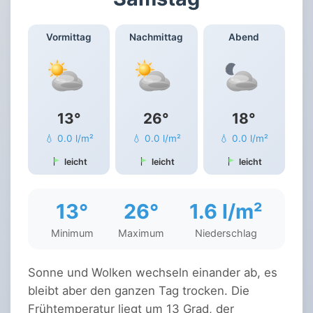
Vormittag
Nachmittag
Abend
13°
26°
18°
💧 0.0 l/m²
💧 0.0 l/m²
💧 0.0 l/m²
leicht
leicht
leicht
13°
26°
1.6 l/m²
Minimum
Maximum
Niederschlag
Sonne und Wolken wechseln einander ab, es
bleibt aber den ganzen Tag trocken. Die
Frühtemperatur liegt um 13 Grad, der