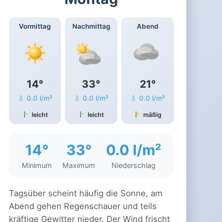
Vormittag
Nachmittag
Abend
14°
33°
21°
💧 0.0 l/m²
💧 0.0 l/m²
💧 0.0 l/m²
leicht
leicht
mäßig
14°
33°
0.0 l/m²
Minimum
Maximum
Niederschlag
Tagsüber scheint häufig die Sonne, am
Abend gehen Regenschauer und teils
kräftige Gewitter nieder. Der Wind frischt