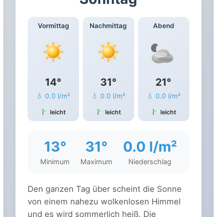
Vormittag
Nachmittag
Abend
14°
31°
21°
💧 0.0 l/m²
💧 0.0 l/m²
💧 0.0 l/m²
leicht
leicht
leicht
13°
31°
0.0 l/m²
Minimum
Maximum
Niederschlag
Den ganzen Tag über scheint die Sonne
von einem nahezu wolkenlosen Himmel
und es wird sommerlich heiß. Die