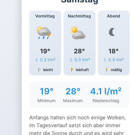
Vormittag
Nachmittag
Abend
19°
28°
18°
💧 0.2 l/m²
💧 0.0 l/m²
💧 0.0 l/m²
leicht
lebhaft
mäßig
19°
28°
4.1 l/m²
Minimum
Maximum
Niederschlag
Anfangs halten sich noch einige Wolken,
im Tagesverlauf setzt sich aber immer
mehr die Sonne durch und es wird sehr