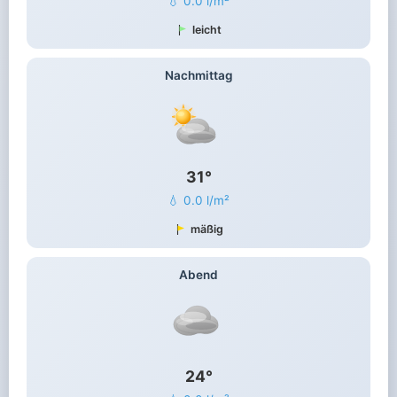
💧 0.0 l/m²
leicht
Nachmittag
31°
💧 0.0 l/m²
mäßig
Abend
24°