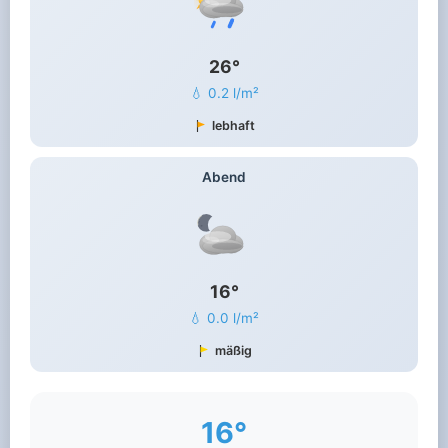
26°
💧 0.2 l/m²
lebhaft
Abend
16°
💧 0.0 l/m²
mäßig
16°