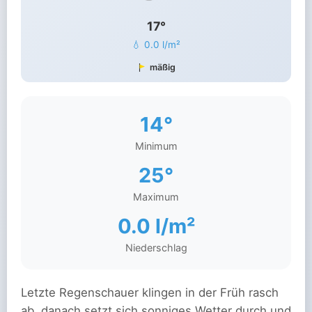
17°
💧 0.0 l/m²
mäßig
14°
Minimum
25°
Maximum
0.0 l/m²
Niederschlag
Letzte Regenschauer klingen in der Früh rasch
ab, danach setzt sich sonniges Wetter durch und