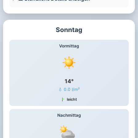
Sonntag
Vormittag
14°
💧 0.0 l/m²
leicht
Nachmittag