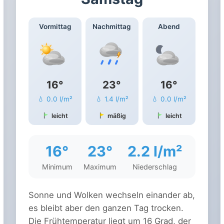
Vormittag
Nachmittag
Abend
16°
23°
16°
💧 0.0 l/m²
💧 1.4 l/m²
💧 0.0 l/m²
leicht
mäßig
leicht
16°
23°
2.2 l/m²
Minimum
Maximum
Niederschlag
Sonne und Wolken wechseln einander ab,
es bleibt aber den ganzen Tag trocken.
Die Frühtemperatur liegt um 16 Grad, der