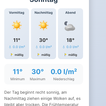
Vormittag
Nachmittag
Abend
11°
30°
18°
💧 0.0 l/m²
💧 0.0 l/m²
💧 0.0 l/m²
mäßig
mäßig
mäßig
11°
30°
0.0 l/m²
Minimum
Maximum
Niederschlag
Der Tag beginnt recht sonnig, am
Nachmittag ziehen einige Wolken auf, es
bleibt aber trocken. Die Frühtemperatur