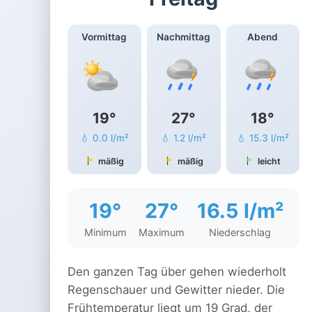
Vormittag
Nachmittag
Abend
19°
27°
18°
💧 0.0 l/m²
💧 1.2 l/m²
💧 15.3 l/m²
mäßig
mäßig
leicht
19°
27°
16.5 l/m²
Minimum
Maximum
Niederschlag
Den ganzen Tag über gehen wiederholt
Regenschauer und Gewitter nieder. Die
Frühtemperatur liegt um 19 Grad, der