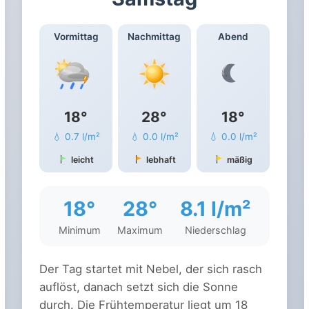
Vormittag
Nachmittag
Abend
18°
28°
18°
💧 0.7 l/m²
💧 0.0 l/m²
💧 0.0 l/m²
leicht
lebhaft
mäßig
18°
28°
8.1 l/m²
Minimum
Maximum
Niederschlag
Der Tag startet mit Nebel, der sich rasch
auflöst, danach setzt sich die Sonne
durch. Die Frühtemperatur liegt um 18