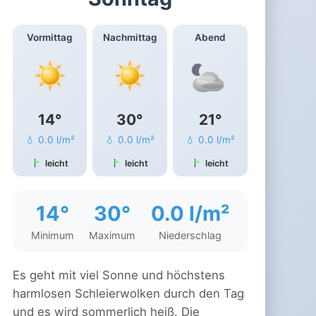
Vormittag
Nachmittag
Abend
14°
30°
21°
💧 0.0 l/m²
💧 0.0 l/m²
💧 0.0 l/m²
leicht
leicht
leicht
14°
30°
0.0 l/m²
Minimum
Maximum
Niederschlag
Es geht mit viel Sonne und höchstens
harmlosen Schleierwolken durch den Tag
und es wird sommerlich heiß. Die