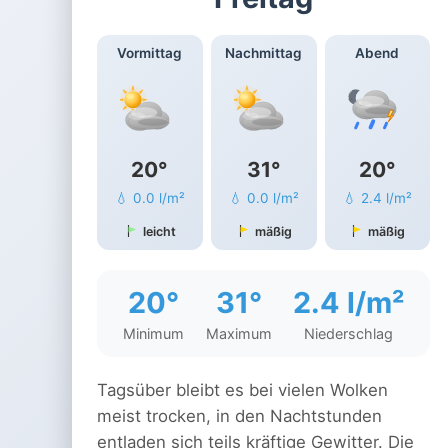
Vormittag
Nachmittag
Abend
20°
31°
20°
💧 0.0 l/m²
💧 0.0 l/m²
💧 2.4 l/m²
leicht
mäßig
mäßig
20°
31°
2.4 l/m²
Minimum
Maximum
Niederschlag
Tagsüber bleibt es bei vielen Wolken
meist trocken, in den Nachtstunden
entladen sich teils kräftige Gewitter. Die