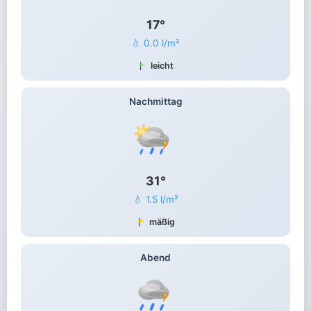
17°
💧 0.0 l/m²
leicht
Nachmittag
31°
💧 1.5 l/m²
mäßig
Abend