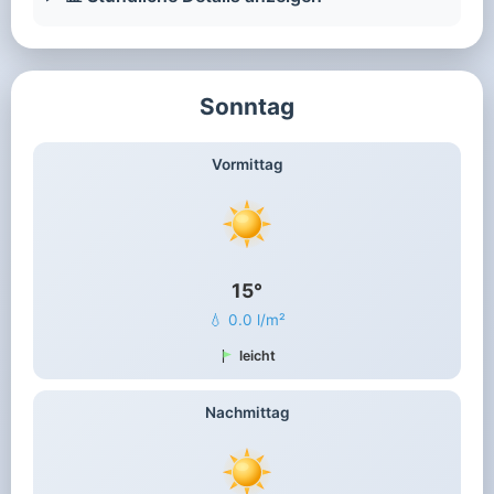
Sonntag
Vormittag
15°
💧 0.0 l/m²
leicht
Nachmittag