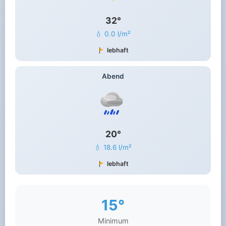
32°
💧 0.0 l/m²
lebhaft
Abend
20°
💧 18.6 l/m²
lebhaft
15°
Minimum