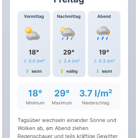
Vormittag
Nachmittag
Abend
18°
29°
19°
💧 0.0 l/m²
💧 3.4 l/m²
💧 0.3 l/m²
leicht
mäßig
leicht
18°
29°
3.7 l/m²
Minimum
Maximum
Niederschlag
Tagsüber wechseln einander Sonne und
Wolken ab, am Abend ziehen
Regenschauer und teils kräftige Gewitter