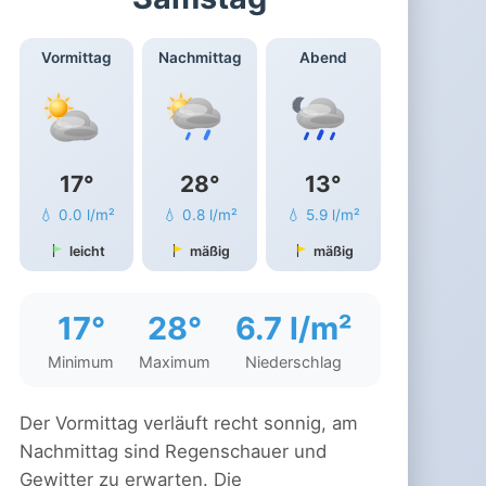
Vormittag
Nachmittag
Abend
17°
28°
13°
💧 0.0 l/m²
💧 0.8 l/m²
💧 5.9 l/m²
leicht
mäßig
mäßig
17°
28°
6.7 l/m²
Minimum
Maximum
Niederschlag
Der Vormittag verläuft recht sonnig, am
Nachmittag sind Regenschauer und
Gewitter zu erwarten. Die