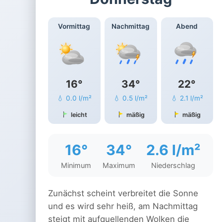
Vormittag
Nachmittag
Abend
16°
34°
22°
💧 0.0 l/m²
💧 0.5 l/m²
💧 2.1 l/m²
leicht
mäßig
mäßig
16°
34°
2.6 l/m²
Minimum
Maximum
Niederschlag
Zunächst scheint verbreitet die Sonne
und es wird sehr heiß, am Nachmittag
steigt mit aufquellenden Wolken die