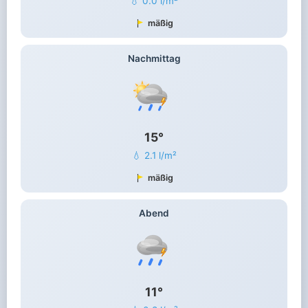
💧 0.0 l/m²
mäßig
Nachmittag
15°
💧 2.1 l/m²
mäßig
Abend
11°