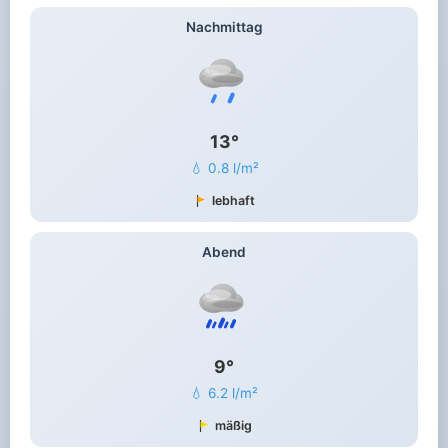
Nachmittag
13°
💧 0.8 l/m²
lebhaft
Abend
9°
💧 6.2 l/m²
mäßig